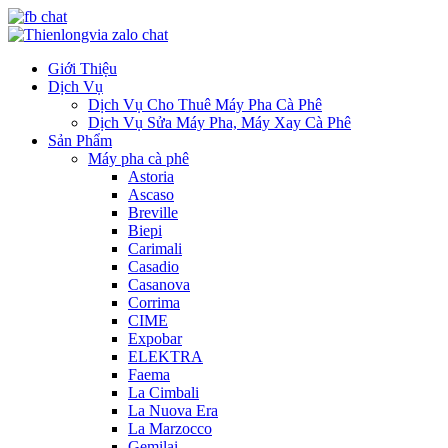
Giới Thiệu
Dịch Vụ
Dịch Vụ Cho Thuê Máy Pha Cà Phê
Dịch Vụ Sửa Máy Pha, Máy Xay Cà Phê
Sản Phẩm
Máy pha cà phê
Astoria
Ascaso
Breville
Biepi
Carimali
Casadio
Casanova
Corrima
CIME
Expobar
ELEKTRA
Faema
La Cimbali
La Nuova Era
La Marzocco
Gemilai