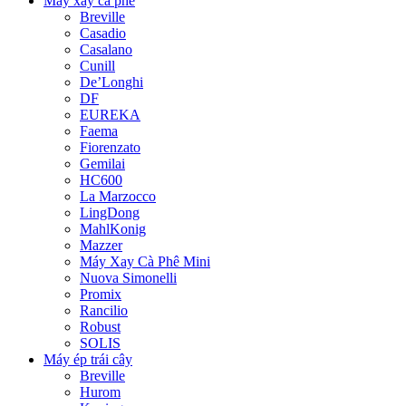
Máy xay cà phê
Breville
Casadio
Casalano
Cunill
De’Longhi
DF
EUREKA
Faema
Fiorenzato
Gemilai
HC600
La Marzocco
LingDong
MahlKonig
Mazzer
Máy Xay Cà Phê Mini
Nuova Simonelli
Promix
Rancilio
Robust
SOLIS
Máy ép trái cây
Breville
Hurom