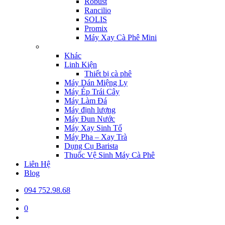
Robust
Rancilio
SOLIS
Promix
Máy Xay Cà Phê Mini
Khác
Linh Kiện
Thiết bị cà phê
Máy Dán Miệng Ly
Máy Ép Trái Cây
Máy Làm Đá
Máy định lượng
Máy Đun Nước
Máy Xay Sinh Tố
Máy Pha – Xay Trà
Dụng Cụ Barista
Thuốc Vệ Sinh Máy Cà Phê
Liên Hệ
Blog
094 752.98.68
0