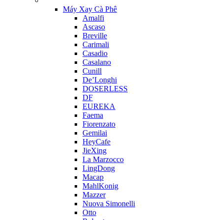
Máy Xay Cà Phê
Amalfi
Ascaso
Breville
Carimali
Casadio
Casalano
Cunill
De’Longhi
DOSERLESS
DF
EUREKA
Faema
Fiorenzato
Gemilai
HeyCafe
JieXing
La Marzocco
LingDong
Macap
MahlKonig
Mazzer
Nuova Simonelli
Otto