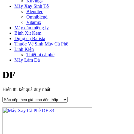
Kuvings
Máy Xay Sinh Tố
Blendtec
Omniblend
Vitamix
Máy dán miệng ly
Bình Xịt Kem
Dụng cụ Barista
Thuốc Vệ Sinh Máy Cà Phê
Linh Kiện
Thiết bị cà phê
Máy Làm Đá
DF
Hiển thị kết quả duy nhất