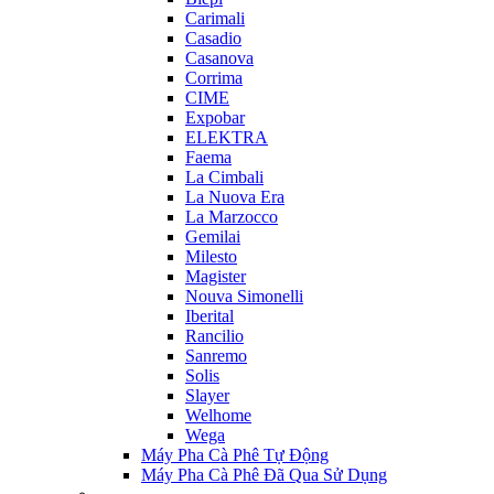
Carimali
Casadio
Casanova
Corrima
CIME
Expobar
ELEKTRA
Faema
La Cimbali
La Nuova Era
La Marzocco
Gemilai
Milesto
Magister
Nouva Simonelli
Iberital
Rancilio
Sanremo
Solis
Slayer
Welhome
Wega
Máy Pha Cà Phê Tự Động
Máy Pha Cà Phê Đã Qua Sử Dụng