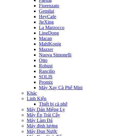
Faema
Fiorenzato
Gemilai
HeyCafe
JieXing
La Marzocco
LingDong
Macap
MahlKonig
Mazzer
Nuova Simonelli
Otto
Robust
Rancilio
SOLIS
Promix
Máy Xay Cà Phê Mini
Khác
Linh Kiện
Thiết bị cà phê
Máy Dán Miệng Ly
Máy Ép Trái Cây
Máy Làm Đá
Máy định lượng
Máy Đun Nước