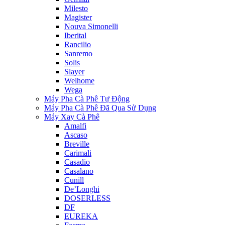
Milesto
Magister
Nouva Simonelli
Iberital
Rancilio
Sanremo
Solis
Slayer
Welhome
Wega
Máy Pha Cà Phê Tự Động
Máy Pha Cà Phê Đã Qua Sử Dụng
Máy Xay Cà Phê
Amalfi
Ascaso
Breville
Carimali
Casadio
Casalano
Cunill
De’Longhi
DOSERLESS
DF
EUREKA