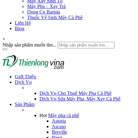
Máy Xay Sinh Tố
Máy Pha – Xay Trà
Dụng Cụ Barista
Thuốc Vệ Sinh Máy Cà Phê
Liên Hệ
Blog
×
Nhập sản phẩm muốn tìm...
Giới Thiệu
Dịch Vụ
Dịch Vụ Cho Thuê Máy Pha Cà Phê
Dịch Vụ Sửa Máy Pha, Máy Xay Cà Phê
Sản Phẩm
Hot
Máy pha cà phê
Astoria
Ascaso
Breville
Biepi