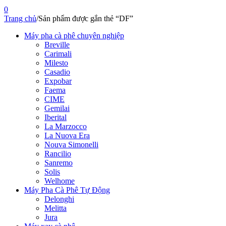
0
Trang chủ
/
Sản phẩm được gắn thẻ “DF”
Máy pha cà phê chuyên nghiệp
Breville
Carimali
Milesto
Casadio
Expobar
Faema
CIME
Gemilai
Iberital
La Marzocco
La Nuova Era
Nouva Simonelli
Rancilio
Sanremo
Solis
Welhome
Máy Pha Cà Phê Tự Động
Delonghi
Melitta
Jura