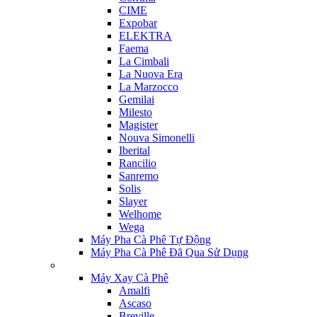
CIME
Expobar
ELEKTRA
Faema
La Cimbali
La Nuova Era
La Marzocco
Gemilai
Milesto
Magister
Nouva Simonelli
Iberital
Rancilio
Sanremo
Solis
Slayer
Welhome
Wega
Máy Pha Cà Phê Tự Động
Máy Pha Cà Phê Đã Qua Sử Dụng
Máy Xay Cà Phê
Amalfi
Ascaso
Breville