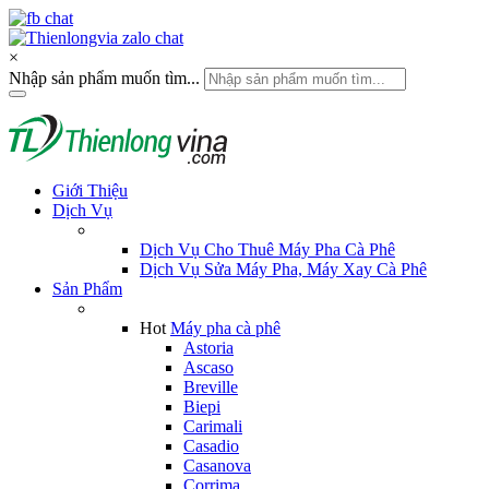
×
Nhập sản phẩm muốn tìm...
Giới Thiệu
Dịch Vụ
Dịch Vụ Cho Thuê Máy Pha Cà Phê
Dịch Vụ Sửa Máy Pha, Máy Xay Cà Phê
Sản Phẩm
Hot
Máy pha cà phê
Astoria
Ascaso
Breville
Biepi
Carimali
Casadio
Casanova
Corrima