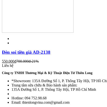
Đèn soi tiền giả AD-2138
550.000
đ
700.000
đ
-21%
Liên hệ
Công ty TNHH Thương Mại & Kỹ Thuật Điện Tử Thiên Long
*Showroom: 135A Đường Số 1, P. Thông Tây Hội, TP Hồ Ch
Trung tâm sửa chữa & Bảo hành sản phẩm:
135A Đường Số 1, P. Thông Tây Hội, TP Hồ Chí Minh
Hotline: 094 752.98.68
Email: thienlongvina.com@gmail.com