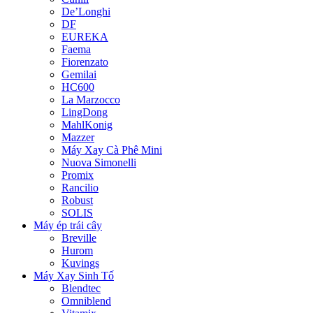
De’Longhi
DF
EUREKA
Faema
Fiorenzato
Gemilai
HC600
La Marzocco
LingDong
MahlKonig
Mazzer
Máy Xay Cà Phê Mini
Nuova Simonelli
Promix
Rancilio
Robust
SOLIS
Máy ép trái cây
Breville
Hurom
Kuvings
Máy Xay Sinh Tố
Blendtec
Omniblend