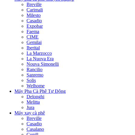
Breville
Carimali
Milesto
Casadio
Expobar
Faema
CIME
Gemilai
Iberital
La Marzocco
La Nuova Era
Nouva Simonelli
Rancilio
Sanremo
Solis
Welhome
Máy Pha Cà Phê Tự Động
Delonghi
Melitta
Jura
Máy xay cà phê
Breville
Casadio
Casalano
Cunill