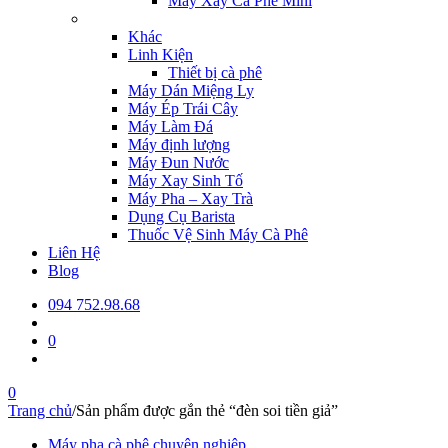
Máy Xay Cà Phê Mini
Khác
Linh Kiện
Thiết bị cà phê
Máy Dán Miệng Ly
Máy Ép Trái Cây
Máy Làm Đá
Máy định lượng
Máy Đun Nước
Máy Xay Sinh Tố
Máy Pha – Xay Trà
Dụng Cụ Barista
Thuốc Vệ Sinh Máy Cà Phê
Liên Hệ
Blog
094 752.98.68
0
0
Trang chủ
/
Sản phẩm được gắn thẻ “đèn soi tiền giả”
Máy pha cà phê chuyên nghiệp