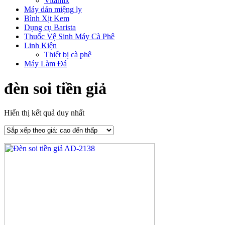
Vitamix
Máy dán miệng ly
Bình Xịt Kem
Dụng cụ Barista
Thuốc Vệ Sinh Máy Cà Phê
Linh Kiện
Thiết bị cà phê
Máy Làm Đá
đèn soi tiền giả
Hiển thị kết quả duy nhất