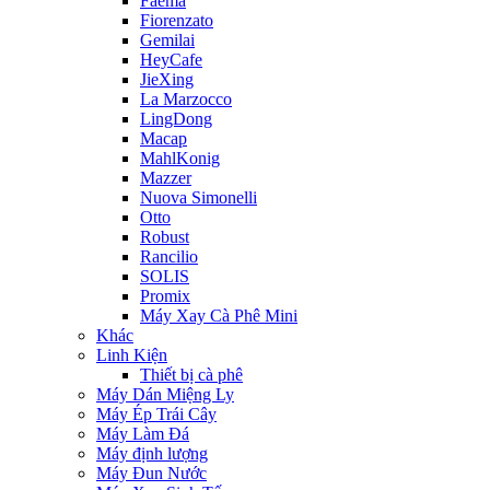
Faema
Fiorenzato
Gemilai
HeyCafe
JieXing
La Marzocco
LingDong
Macap
MahlKonig
Mazzer
Nuova Simonelli
Otto
Robust
Rancilio
SOLIS
Promix
Máy Xay Cà Phê Mini
Khác
Linh Kiện
Thiết bị cà phê
Máy Dán Miệng Ly
Máy Ép Trái Cây
Máy Làm Đá
Máy định lượng
Máy Đun Nước