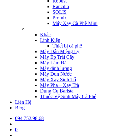
Robust
Rancilio
SOLIS
Promix
Máy Xay Cà Phê Mini
Khác
Linh Kiện
Thiết bị cà phê
Máy Dán Miệng Ly
Máy Ép Trái Cây
Máy Làm Đá
Máy định lượng
Máy Đun Nước
Máy Xay Sinh Tố
Máy Pha – Xay Trà
Dụng Cụ Barista
Thuốc Vệ Sinh Máy Cà Phê
Liên Hệ
Blog
094 752.98.68
0