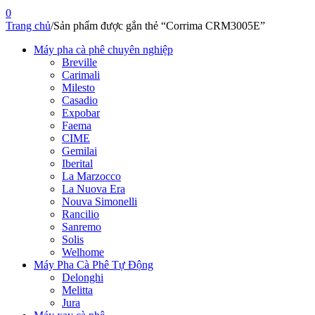
0
Trang chủ
/
Sản phẩm được gắn thẻ “Corrima CRM3005E”
Máy pha cà phê chuyên nghiệp
Breville
Carimali
Milesto
Casadio
Expobar
Faema
CIME
Gemilai
Iberital
La Marzocco
La Nuova Era
Nouva Simonelli
Rancilio
Sanremo
Solis
Welhome
Máy Pha Cà Phê Tự Động
Delonghi
Melitta
Jura