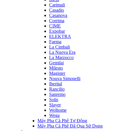
Carimali
Casadio
Casanova
Corrima
CIME
Expobar
ELEKTRA
Faema
La Cimbali
La Nuova Era
La Marzocco
Gemilai
Milesto
Magister
Nouva Simonelli
Iberital
Rancilio
Sanremo
Solis
Slayer
Welhome
Wega
Máy Pha Cà Phê Tự Động
Máy Pha Cà Phê Đã Qua Sử Dụng