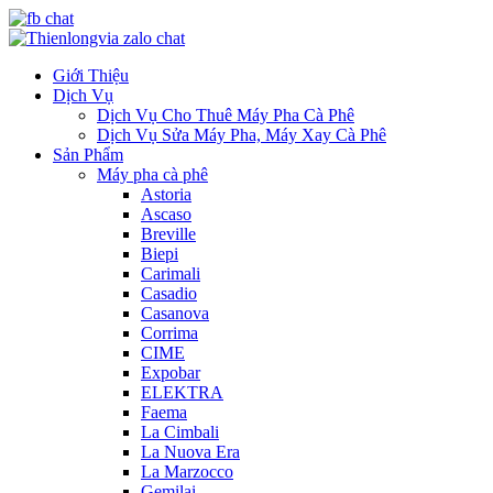
Giới Thiệu
Dịch Vụ
Dịch Vụ Cho Thuê Máy Pha Cà Phê
Dịch Vụ Sửa Máy Pha, Máy Xay Cà Phê
Sản Phẩm
Máy pha cà phê
Astoria
Ascaso
Breville
Biepi
Carimali
Casadio
Casanova
Corrima
CIME
Expobar
ELEKTRA
Faema
La Cimbali
La Nuova Era
La Marzocco
Gemilai