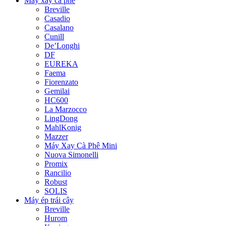
Máy xay cà phê
Breville
Casadio
Casalano
Cunill
De’Longhi
DF
EUREKA
Faema
Fiorenzato
Gemilai
HC600
La Marzocco
LingDong
MahlKonig
Mazzer
Máy Xay Cà Phê Mini
Nuova Simonelli
Promix
Rancilio
Robust
SOLIS
Máy ép trái cây
Breville
Hurom