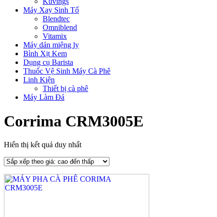
Kuvings
Máy Xay Sinh Tố
Blendtec
Omniblend
Vitamix
Máy dán miệng ly
Bình Xịt Kem
Dụng cụ Barista
Thuốc Vệ Sinh Máy Cà Phê
Linh Kiện
Thiết bị cà phê
Máy Làm Đá
Corrima CRM3005E
Hiển thị kết quả duy nhất