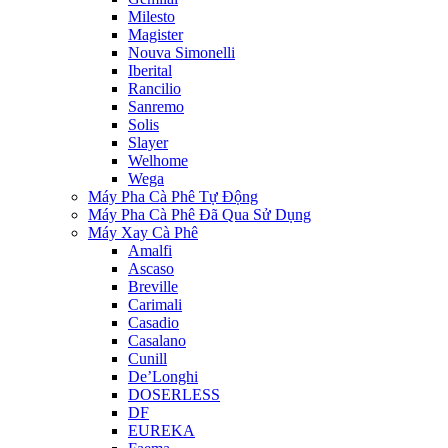
Milesto
Magister
Nouva Simonelli
Iberital
Rancilio
Sanremo
Solis
Slayer
Welhome
Wega
Máy Pha Cà Phê Tự Động
Máy Pha Cà Phê Đã Qua Sử Dụng
Máy Xay Cà Phê
Amalfi
Ascaso
Breville
Carimali
Casadio
Casalano
Cunill
De’Longhi
DOSERLESS
DF
EUREKA