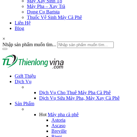
Máy Xay Sinh Tố
Máy Pha – Xay Trà
Dụng Cụ Barista
Thuốc Vệ Sinh Máy Cà Phê
Liên Hệ
Blog
×
Nhập sản phẩm muốn tìm...
Giới Thiệu
Dịch Vụ
Dịch Vụ Cho Thuê Máy Pha Cà Phê
Dịch Vụ Sửa Máy Pha, Máy Xay Cà Phê
Sản Phẩm
Hot
Máy pha cà phê
Astoria
Ascaso
Breville
Biepi