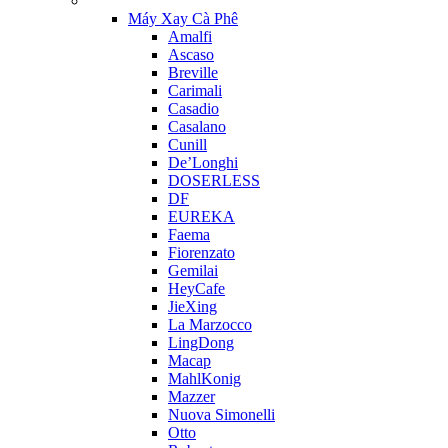
Máy Xay Cà Phê
Amalfi
Ascaso
Breville
Carimali
Casadio
Casalano
Cunill
De’Longhi
DOSERLESS
DF
EUREKA
Faema
Fiorenzato
Gemilai
HeyCafe
JieXing
La Marzocco
LingDong
Macap
MahlKonig
Mazzer
Nuova Simonelli
Otto