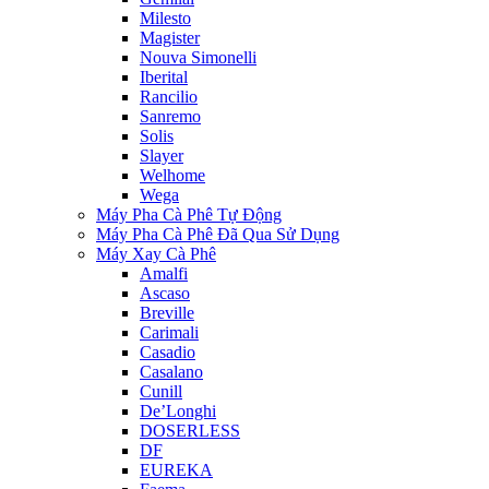
Milesto
Magister
Nouva Simonelli
Iberital
Rancilio
Sanremo
Solis
Slayer
Welhome
Wega
Máy Pha Cà Phê Tự Động
Máy Pha Cà Phê Đã Qua Sử Dụng
Máy Xay Cà Phê
Amalfi
Ascaso
Breville
Carimali
Casadio
Casalano
Cunill
De’Longhi
DOSERLESS
DF
EUREKA