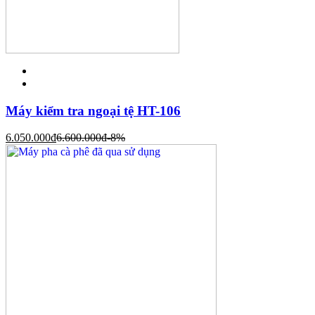
Máy kiểm tra ngoại tệ HT-106
6.050.000
đ
6.600.000
đ
-8%