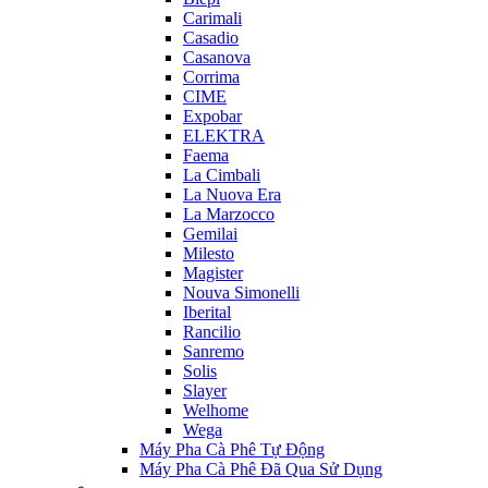
Carimali
Casadio
Casanova
Corrima
CIME
Expobar
ELEKTRA
Faema
La Cimbali
La Nuova Era
La Marzocco
Gemilai
Milesto
Magister
Nouva Simonelli
Iberital
Rancilio
Sanremo
Solis
Slayer
Welhome
Wega
Máy Pha Cà Phê Tự Động
Máy Pha Cà Phê Đã Qua Sử Dụng