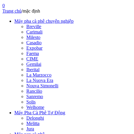
0
Trang chủ
/
mặc định
Máy pha cà phê chuyên nghiệp
Breville
Carimali
Milesto
Casadio
Expobar
Faema
CIME
Gemilai
Iberital
La Marzocco
La Nuova Era
Nouva Simonelli
Rancilio
Sanremo
Solis
Welhome
Máy Pha Cà Phê Tự Động
Delonghi
Melitta
Jura