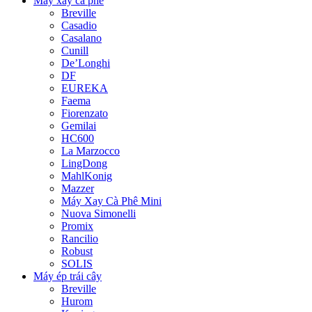
Máy xay cà phê
Breville
Casadio
Casalano
Cunill
De’Longhi
DF
EUREKA
Faema
Fiorenzato
Gemilai
HC600
La Marzocco
LingDong
MahlKonig
Mazzer
Máy Xay Cà Phê Mini
Nuova Simonelli
Promix
Rancilio
Robust
SOLIS
Máy ép trái cây
Breville
Hurom