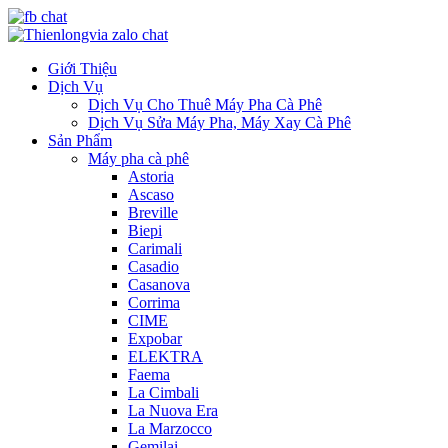
Giới Thiệu
Dịch Vụ
Dịch Vụ Cho Thuê Máy Pha Cà Phê
Dịch Vụ Sửa Máy Pha, Máy Xay Cà Phê
Sản Phẩm
Máy pha cà phê
Astoria
Ascaso
Breville
Biepi
Carimali
Casadio
Casanova
Corrima
CIME
Expobar
ELEKTRA
Faema
La Cimbali
La Nuova Era
La Marzocco
Gemilai