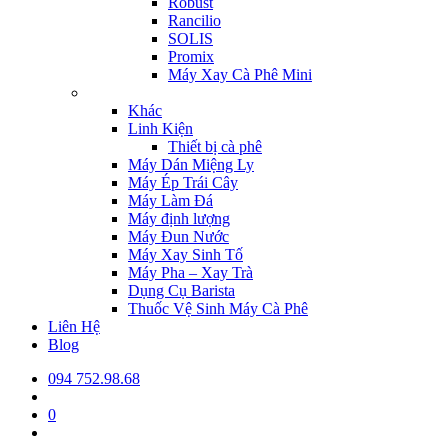
Robust
Rancilio
SOLIS
Promix
Máy Xay Cà Phê Mini
Khác
Linh Kiện
Thiết bị cà phê
Máy Dán Miệng Ly
Máy Ép Trái Cây
Máy Làm Đá
Máy định lượng
Máy Đun Nước
Máy Xay Sinh Tố
Máy Pha – Xay Trà
Dụng Cụ Barista
Thuốc Vệ Sinh Máy Cà Phê
Liên Hệ
Blog
094 752.98.68
0