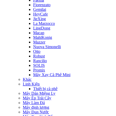
Faema
Fiorenzato
Gemilai
HeyCafe
JieXing
La Marzocco
LingDong
Macap
MahlKonig
Mazzer
Nuova Simonelli
Otto
Robust
Rancilio
SOLIS
Promix
Máy Xay Cà Phê Mini
Khác
Linh Kiện
Thiết bị cà phê
Máy Dán Miệng Ly
Máy Ép Trái Cây
Máy Làm Đá
Máy định lượng
Máy Đun Nước