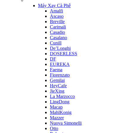
Máy Xay Cà Phê
Amalfi
Ascaso
Breville
Carimali
Casadio
Casalano
Cunill
De’Longhi
DOSERLESS
DF
EUREKA
Faema
Fiorenzato
Gemilai
HeyCafe
JieXing
La Marzocco
LingDong
Macap
MahlKonig
Mazzer
Nuova Simonelli
Otto