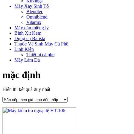
Kuvings
Máy Xay Sinh Tố
Blendtec
Omniblend
Vitamix
Máy dán miệng ly
Bình Xịt Kem
Dụng cụ Barista
Thuốc Vệ Sinh Máy Cà Phê
Linh Kiện
Thiết bị cà phê
Máy Làm Đá
mặc định
Hiển thị kết quả duy nhất