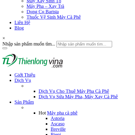
Máy Xay Sinh Tố
Máy Pha – Xay Trà
Dụng Cụ Barista
Thuốc Vệ Sinh Máy Cà Phê
Liên Hệ
Blog
×
Nhập sản phẩm muốn tìm...
Giới Thiệu
Dịch Vụ
Dịch Vụ Cho Thuê Máy Pha Cà Phê
Dịch Vụ Sửa Máy Pha, Máy Xay Cà Phê
Sản Phẩm
Hot
Máy pha cà phê
Astoria
Ascaso
Breville
Biepi