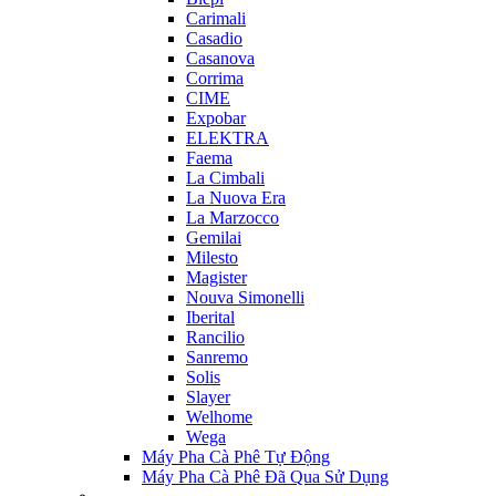
Carimali
Casadio
Casanova
Corrima
CIME
Expobar
ELEKTRA
Faema
La Cimbali
La Nuova Era
La Marzocco
Gemilai
Milesto
Magister
Nouva Simonelli
Iberital
Rancilio
Sanremo
Solis
Slayer
Welhome
Wega
Máy Pha Cà Phê Tự Động
Máy Pha Cà Phê Đã Qua Sử Dụng