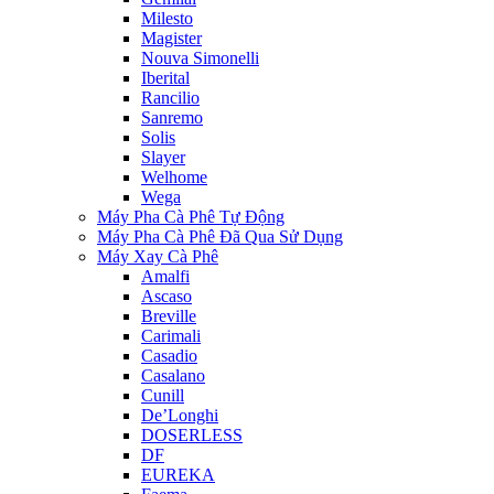
Milesto
Magister
Nouva Simonelli
Iberital
Rancilio
Sanremo
Solis
Slayer
Welhome
Wega
Máy Pha Cà Phê Tự Động
Máy Pha Cà Phê Đã Qua Sử Dụng
Máy Xay Cà Phê
Amalfi
Ascaso
Breville
Carimali
Casadio
Casalano
Cunill
De’Longhi
DOSERLESS
DF
EUREKA