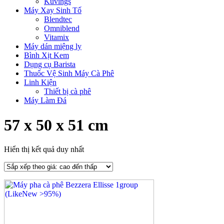
Kuvings
Máy Xay Sinh Tố
Blendtec
Omniblend
Vitamix
Máy dán miệng ly
Bình Xịt Kem
Dụng cụ Barista
Thuốc Vệ Sinh Máy Cà Phê
Linh Kiện
Thiết bị cà phê
Máy Làm Đá
57 x 50 x 51 cm
Hiển thị kết quả duy nhất