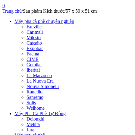
0
Trang chủ
/
Sản phẩm Kích thước
/
57 x 50 x 51 cm
Máy pha cà phê chuyên nghiệp
Breville
Carimali
Milesto
Casadio
Expobar
Faema
CIME
Gemilai
Iberital
La Marzocco
La Nuova Era
Nouva Simonelli
Rancilio
Sanremo
Solis
Welhome
Máy Pha Cà Phê Tự Động
Delonghi
Melitta
Jura