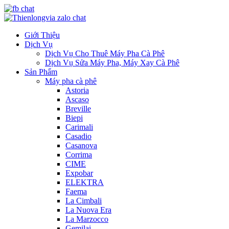
Giới Thiệu
Dịch Vụ
Dịch Vụ Cho Thuê Máy Pha Cà Phê
Dịch Vụ Sửa Máy Pha, Máy Xay Cà Phê
Sản Phẩm
Máy pha cà phê
Astoria
Ascaso
Breville
Biepi
Carimali
Casadio
Casanova
Corrima
CIME
Expobar
ELEKTRA
Faema
La Cimbali
La Nuova Era
La Marzocco
Gemilai