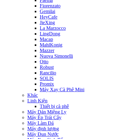
Faema
Fiorenzato
Gemilai
HeyCafe
JieXing
La Marzocco
LingDong
Macap
MahlKonig
Mazzer
Nuova Simonelli
Otto
Robust
Rancilio
SOLIS
Promix
Máy Xay Cà Phê Mini
Khác
Linh Kiện
Thiết bị cà phê
Máy Dán Miệng Ly
Máy Ép Trái Cây
Máy Làm Đá
Máy định lượng
Máy Đun Nước