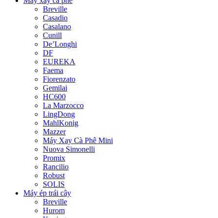
Máy xay cà phê
Breville
Casadio
Casalano
Cunill
De’Longhi
DF
EUREKA
Faema
Fiorenzato
Gemilai
HC600
La Marzocco
LingDong
MahlKonig
Mazzer
Máy Xay Cà Phê Mini
Nuova Simonelli
Promix
Rancilio
Robust
SOLIS
Máy ép trái cây
Breville
Hurom