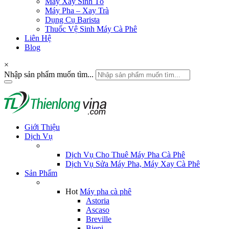
Máy Xay Sinh Tố
Máy Pha – Xay Trà
Dụng Cụ Barista
Thuốc Vệ Sinh Máy Cà Phê
Liên Hệ
Blog
×
Nhập sản phẩm muốn tìm...
Giới Thiệu
Dịch Vụ
Dịch Vụ Cho Thuê Máy Pha Cà Phê
Dịch Vụ Sửa Máy Pha, Máy Xay Cà Phê
Sản Phẩm
Hot
Máy pha cà phê
Astoria
Ascaso
Breville
Biepi