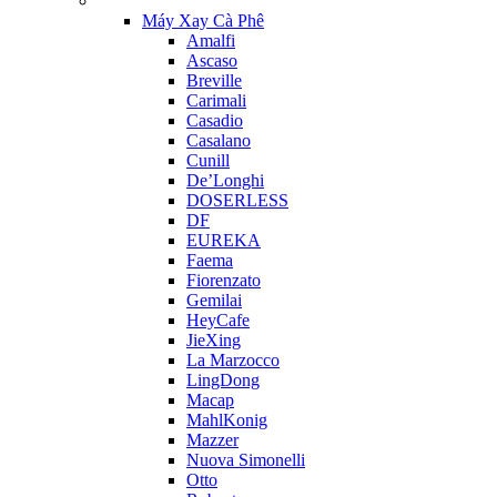
Máy Xay Cà Phê
Amalfi
Ascaso
Breville
Carimali
Casadio
Casalano
Cunill
De’Longhi
DOSERLESS
DF
EUREKA
Faema
Fiorenzato
Gemilai
HeyCafe
JieXing
La Marzocco
LingDong
Macap
MahlKonig
Mazzer
Nuova Simonelli
Otto