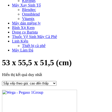
Kuvings
Máy Xay Sinh Tố
Blendtec
Omniblend
Vitamix
Máy dán miệng ly
Bình Xịt Kem
Dụng cụ Barista
Thuốc Vệ Sinh Máy Cà Phê
Linh Kiện
Thiết bị cà phê
Máy Làm Đá
53 x 55,5 x 51,5 (cm)
Hiển thị kết quả duy nhất