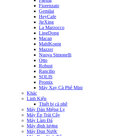
Faema
Fiorenzato
Gemilai
HeyCafe
JieXing
La Marzocco
LingDong
Macap
MahlKonig
Mazzer
Nuova Simonelli
Otto
Robust
Rancilio
SOLIS
Promix
Máy Xay Cà Phê Mini
Khác
Linh Kiện
Thiết bị cà phê
Máy Dán Miệng Ly
Máy Ép Trái Cây
Máy Làm Đá
Máy định lượng
Máy Đun Nước