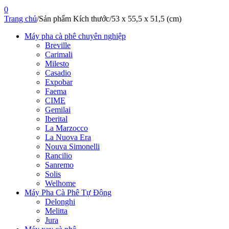
0
Trang chủ
/
Sản phẩm Kích thước
/
53 x 55,5 x 51,5 (cm)
Máy pha cà phê chuyên nghiệp
Breville
Carimali
Milesto
Casadio
Expobar
Faema
CIME
Gemilai
Iberital
La Marzocco
La Nuova Era
Nouva Simonelli
Rancilio
Sanremo
Solis
Welhome
Máy Pha Cà Phê Tự Động
Delonghi
Melitta
Jura