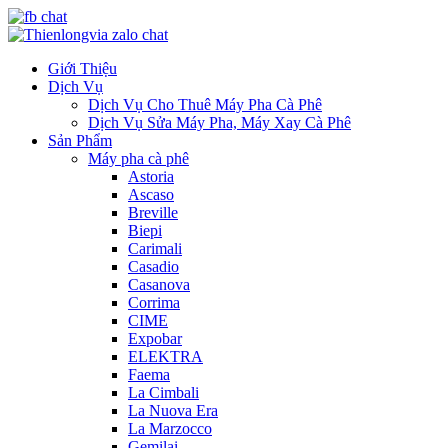
Giới Thiệu
Dịch Vụ
Dịch Vụ Cho Thuê Máy Pha Cà Phê
Dịch Vụ Sửa Máy Pha, Máy Xay Cà Phê
Sản Phẩm
Máy pha cà phê
Astoria
Ascaso
Breville
Biepi
Carimali
Casadio
Casanova
Corrima
CIME
Expobar
ELEKTRA
Faema
La Cimbali
La Nuova Era
La Marzocco
Gemilai