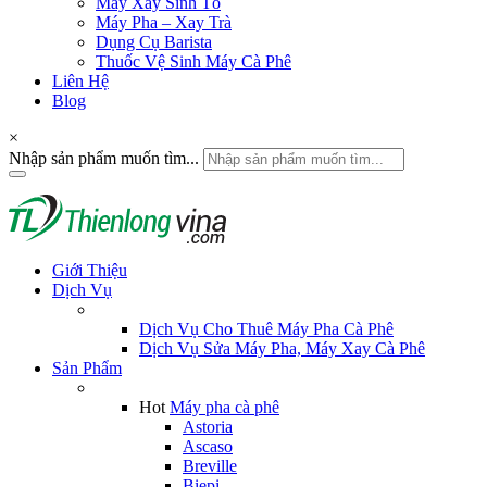
Máy Xay Sinh Tố
Máy Pha – Xay Trà
Dụng Cụ Barista
Thuốc Vệ Sinh Máy Cà Phê
Liên Hệ
Blog
×
Nhập sản phẩm muốn tìm...
Giới Thiệu
Dịch Vụ
Dịch Vụ Cho Thuê Máy Pha Cà Phê
Dịch Vụ Sửa Máy Pha, Máy Xay Cà Phê
Sản Phẩm
Hot
Máy pha cà phê
Astoria
Ascaso
Breville
Biepi