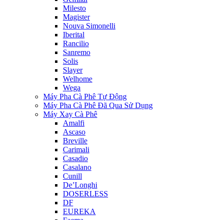
Milesto
Magister
Nouva Simonelli
Iberital
Rancilio
Sanremo
Solis
Slayer
Welhome
Wega
Máy Pha Cà Phê Tự Động
Máy Pha Cà Phê Đã Qua Sử Dụng
Máy Xay Cà Phê
Amalfi
Ascaso
Breville
Carimali
Casadio
Casalano
Cunill
De’Longhi
DOSERLESS
DF
EUREKA