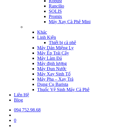
Robust
Rancilio
SOLIS
Promix
Máy Xay Cà Phê Mini
Khác
Linh Kiện
Thiết bị cà phê
Máy Dán Miệng Ly
Máy Ép Trái Cây
Máy Làm Đá
Máy định lượng
Máy Đun Nước
Máy Xay Sinh Tố
Máy Pha – Xay Trà
Dụng Cụ Barista
Thuốc Vệ Sinh Máy Cà Phê
Liên Hệ
Blog
094 752.98.68
0