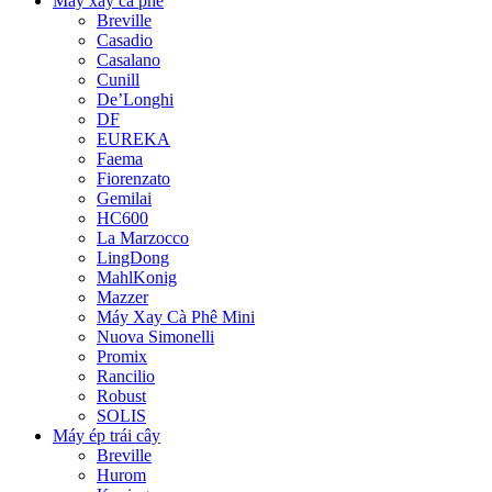
Máy xay cà phê
Breville
Casadio
Casalano
Cunill
De’Longhi
DF
EUREKA
Faema
Fiorenzato
Gemilai
HC600
La Marzocco
LingDong
MahlKonig
Mazzer
Máy Xay Cà Phê Mini
Nuova Simonelli
Promix
Rancilio
Robust
SOLIS
Máy ép trái cây
Breville
Hurom