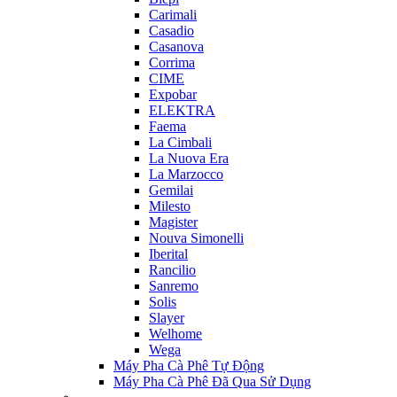
Carimali
Casadio
Casanova
Corrima
CIME
Expobar
ELEKTRA
Faema
La Cimbali
La Nuova Era
La Marzocco
Gemilai
Milesto
Magister
Nouva Simonelli
Iberital
Rancilio
Sanremo
Solis
Slayer
Welhome
Wega
Máy Pha Cà Phê Tự Động
Máy Pha Cà Phê Đã Qua Sử Dụng