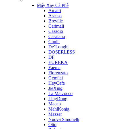
Máy Xay Cà Phê
Amalfi
Ascaso
Breville
Carimali
Casadio
Casalano
Cunill
De’Longhi
DOSERLESS
DF
EUREKA
Faema
Fiorenzato
Gemilai
HeyCafe
JieXing
La Marzocco
LingDong
Macap
MahlKonig
Mazzer
Nuova Simonelli
Otto