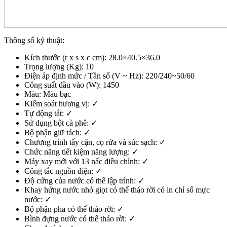
Thông số kỹ thuật:
Kích thước (r x s x c cm): 28.0×40.5×36.0
Trọng lượng (Kg): 10
Điện áp định mức / Tần số (V ~ Hz): 220/240~50/60
Công suất đầu vào (W): 1450
Màu: Màu bạc
Kiểm soát hương vị: ✓
Tự động tắt: ✓
Sử dụng bột cà phê: ✓
Bộ phận giữ tách: ✓
Chương trình tẩy cặn, cọ rửa và súc sạch: ✓
Chức năng tiết kiệm năng lượng: ✓
Máy xay mới với 13 nấc điều chỉnh: ✓
Công tắc nguồn điện: ✓
Độ cứng của nước có thể lập trình: ✓
Khay hứng nước nhỏ giọt có thể tháo rời có in chỉ số mực
nước: ✓
Bộ phận pha có thể tháo rời: ✓
Bình đựng nước có thể tháo rời: ✓