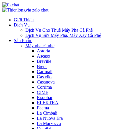
Giới Thiệu
Dịch Vụ
Dịch Vụ Cho Thuê Máy Pha Cà Phê
Dịch Vụ Sửa Máy Pha, Máy Xay Cà Phê
Sản Phẩm
Máy pha cà phê
Astoria
Ascaso
Breville
Biepi
Carimali
Casadio
Casanova
Corrima
CIME
Expobar
ELEKTRA
Faema
La Cimbali
La Nuova Era
La Marzocco
Gemilai