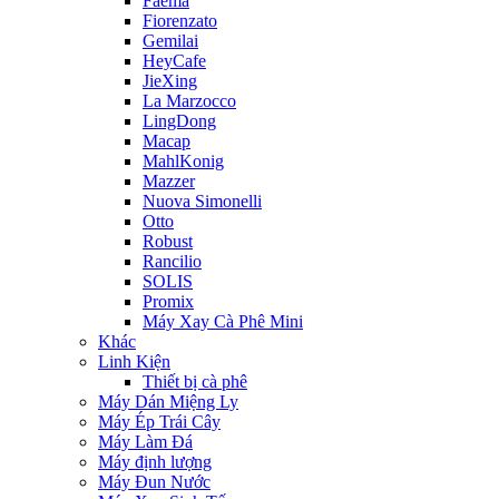
Faema
Fiorenzato
Gemilai
HeyCafe
JieXing
La Marzocco
LingDong
Macap
MahlKonig
Mazzer
Nuova Simonelli
Otto
Robust
Rancilio
SOLIS
Promix
Máy Xay Cà Phê Mini
Khác
Linh Kiện
Thiết bị cà phê
Máy Dán Miệng Ly
Máy Ép Trái Cây
Máy Làm Đá
Máy định lượng
Máy Đun Nước