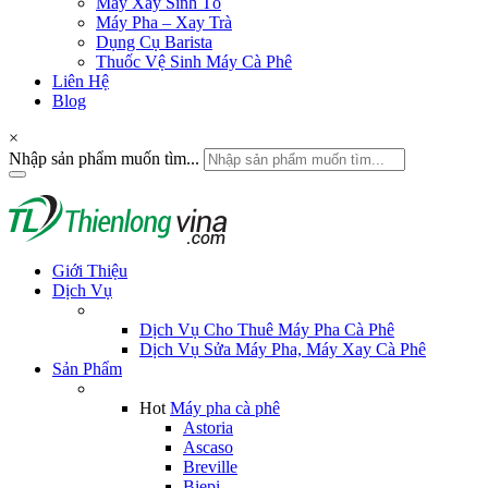
Máy Xay Sinh Tố
Máy Pha – Xay Trà
Dụng Cụ Barista
Thuốc Vệ Sinh Máy Cà Phê
Liên Hệ
Blog
×
Nhập sản phẩm muốn tìm...
Giới Thiệu
Dịch Vụ
Dịch Vụ Cho Thuê Máy Pha Cà Phê
Dịch Vụ Sửa Máy Pha, Máy Xay Cà Phê
Sản Phẩm
Hot
Máy pha cà phê
Astoria
Ascaso
Breville
Biepi