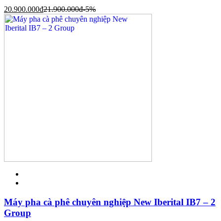
20.900.000
đ
21.900.000
đ
-5%
Máy pha cà phê chuyên nghiệp New Iberital IB7 – 2
Group