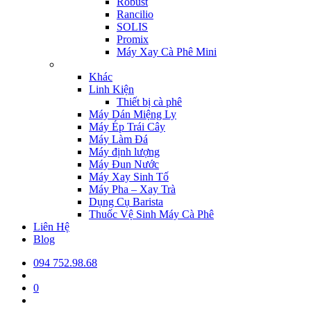
Robust
Rancilio
SOLIS
Promix
Máy Xay Cà Phê Mini
Khác
Linh Kiện
Thiết bị cà phê
Máy Dán Miệng Ly
Máy Ép Trái Cây
Máy Làm Đá
Máy định lượng
Máy Đun Nước
Máy Xay Sinh Tố
Máy Pha – Xay Trà
Dụng Cụ Barista
Thuốc Vệ Sinh Máy Cà Phê
Liên Hệ
Blog
094 752.98.68
0