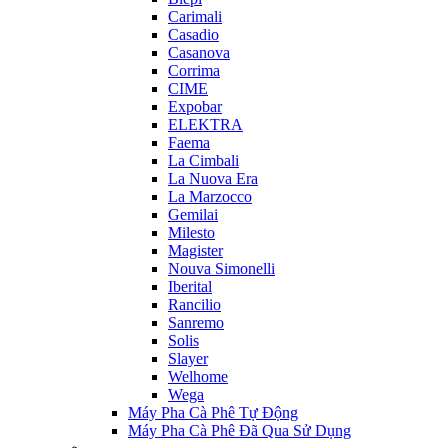
Carimali
Casadio
Casanova
Corrima
CIME
Expobar
ELEKTRA
Faema
La Cimbali
La Nuova Era
La Marzocco
Gemilai
Milesto
Magister
Nouva Simonelli
Iberital
Rancilio
Sanremo
Solis
Slayer
Welhome
Wega
Máy Pha Cà Phê Tự Động
Máy Pha Cà Phê Đã Qua Sử Dụng