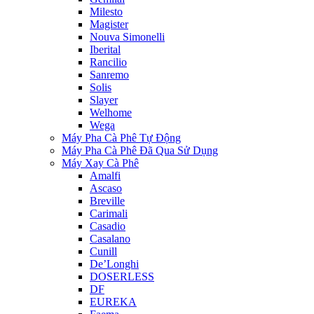
Milesto
Magister
Nouva Simonelli
Iberital
Rancilio
Sanremo
Solis
Slayer
Welhome
Wega
Máy Pha Cà Phê Tự Động
Máy Pha Cà Phê Đã Qua Sử Dụng
Máy Xay Cà Phê
Amalfi
Ascaso
Breville
Carimali
Casadio
Casalano
Cunill
De’Longhi
DOSERLESS
DF
EUREKA