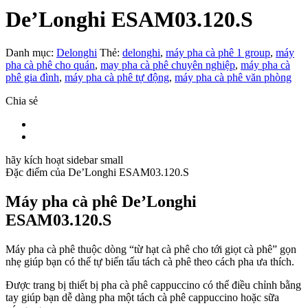
De’Longhi ESAM03.120.S
Danh mục:
Delonghi
Thẻ:
delonghi
,
máy pha cà phê 1 group
,
máy
pha cà phê cho quán
,
may pha cà phê chuyên nghiệp
,
máy pha cà
phê gia đình
,
máy pha cà phê tự động
,
máy pha cà phê văn phòng
Chia sẻ
hãy kích hoạt sidebar small
Đặc điểm của
De’Longhi ESAM03.120.S
Máy pha cà phê De’Longhi
ESAM03.120.S
Máy pha cà phê thuộc dòng “từ hạt cà phê cho tới giọt cà phê” gọn
nhẹ giúp bạn có thể tự biến tấu tách cà phê theo cách pha ưa thích.
Được trang bị thiết bị pha cà phê cappuccino có thể điều chỉnh bằng
tay giúp bạn dễ dàng pha một tách cà phê cappuccino hoặc sữa