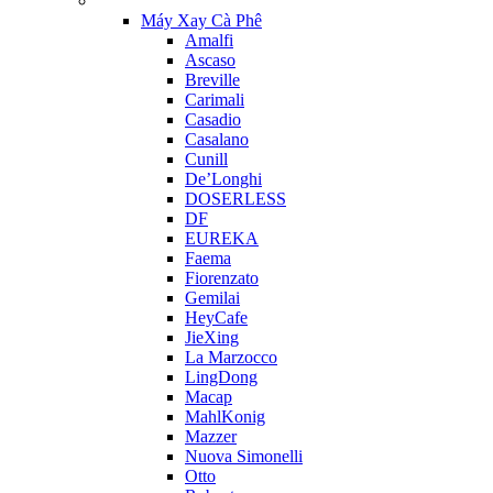
Máy Xay Cà Phê
Amalfi
Ascaso
Breville
Carimali
Casadio
Casalano
Cunill
De’Longhi
DOSERLESS
DF
EUREKA
Faema
Fiorenzato
Gemilai
HeyCafe
JieXing
La Marzocco
LingDong
Macap
MahlKonig
Mazzer
Nuova Simonelli
Otto