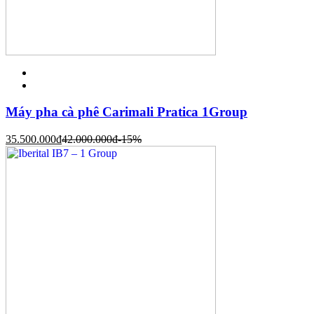
Máy pha cà phê Carimali Pratica 1Group
35.500.000
đ
42.000.000
đ
-15%